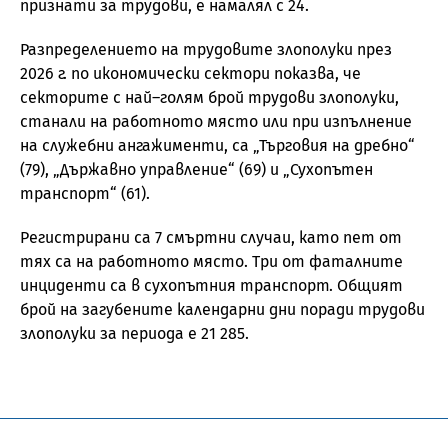
признати за трудови, е намалял с 24.
Разпределението на трудовите злополуки през
2026 г. по икономически сектори показва, че
секторите с най–голям брой трудови злополуки,
станали на работното място или при изпълнение
на служебни ангажименти, са „Търговия на дребно“
(79), „Държавно управление“ (69) и „Сухопътен
транспорт“ (61).
Регистрирани са 7 смъртни случаи, като пет от
тях са на работното място. Три от фаталните
инциденти са в сухопътния транспорт. Общият
брой на загубените календарни дни поради трудови
злополуки за периода е 21 285.