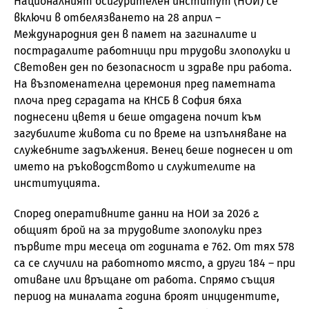
Националният осигурителен институт (НОИ) се
включи в отбелязването на 28 април –
Международния ден в памет на загиналите и
пострадалите работници при трудови злополуки и
Световен ден по безопасност и здраве при работа.
На възпоменателна церемония пред паметната
плоча пред сградата на КНСБ в София бяха
поднесени цветя и беше отдадена почит към
загубилите живота си по време на изпълняване на
служебните задължения. Венец беше поднесен и от
името на ръководството и служителите на
институцията.
Според оперативните данни на НОИ за 2026 г.
общият брой на за трудовите злополуки през
първите три месеца от годината е 762. От тях 578
са се случили на работното място, а други 184 – при
отиване или връщане от работа. Спрямо същия
период на миналата година броят инцидентите,