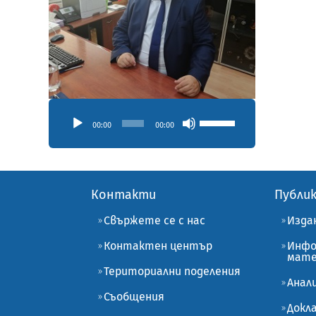
Аудио
Използвайте
00:00
00:00
стрелките
Нагоре/
Надолу
за
да
Контакти
Публи
увеличите
Свържете се с нас
Изда
или
намалите
Контактен център
Инфо
звука.
мате
Териториални поделения
Анал
Съобщения
Докл