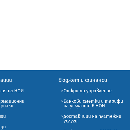
кации
Бюджет и финанси
ния на НОИ
Открито управление
рмационни
Банкови сметки и тарифи
риали
на услугите в НОИ
изи
Доставчици на платежни
услуги
ади