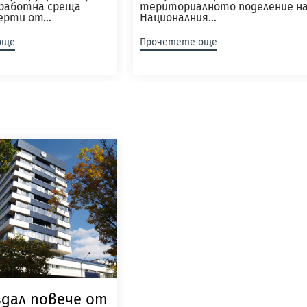
 работна среща
териториалното поделение н
ерти от...
Националния...
още
Прочетете още
здал повече от