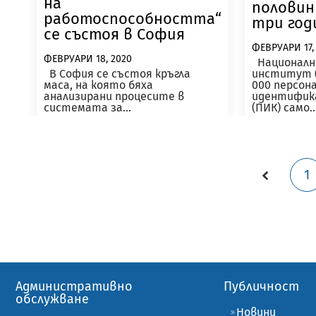
на
половин
работоспособността“
три год
се състоя в София
ФЕВРУАРИ 17,
ФЕВРУАРИ 18, 2020
Националн
В София се състоя кръгла
институт (
маса, на която бяха
000 персон
анализирани процесите в
идентифика
системата за...
(ПИК) само..
Прочетете още
Прочетете 
1
Административно
Публичност
обслужване
Новини