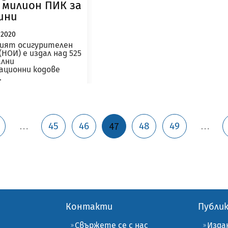
 милион ПИК за
ини
 2020
ият осигурителен
НОИ) е издал над 525
ални
ционни кодове
.
още
…
…
45
46
47
48
49
Контакти
Публи
Свържете се с нас
Изда