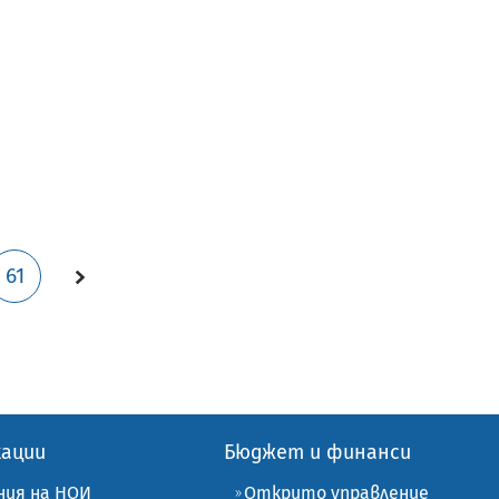
61
кации
Бюджет и финанси
ния на НОИ
Открито управление