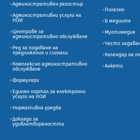
Административен регистър
Полезно
Административни услуги на
НОИ
В медиите
Центрове за
Мултимедия
административно обслужване
Често задава
Ред за подаване на
предложения и сигнали
Календар на 
Комплексно административно
Анкети
обслужване
Формуляри
Единен портал за електронни
услуги на НОИ
Нормативна уредба
Доклади за
удовлетвореността