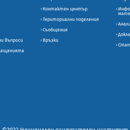
Контактен център
Инфо
мате
Териториални поделения
Анал
Съобщения
Докл
ни въпроси
Връзки
Стат
плащанията
©2022 Национален осигурителен институт