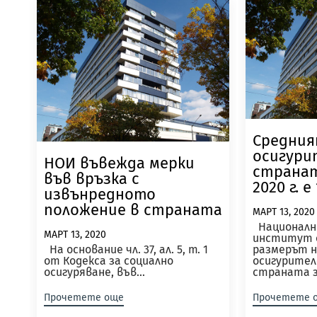
Средни
осигури
НОИ въвежда мерки
странат
във връзка с
2020 г. е
извънредното
положение в страната
МАРТ 13, 2020
Националн
МАРТ 13, 2020
институт о
На основание чл. 37, ал. 5, т. 1
размерът н
от Кодекса за социално
осигурител
осигуряване, във...
страната за
Прочетете още
Прочетете 