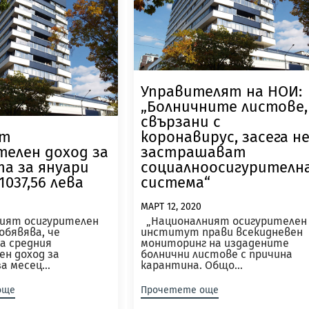
Управителят на НОИ:
„Болничните листове,
свързани с
ят
коронавирус, засега н
телен доход за
застрашават
а за януари
социалноосигурителн
 1037,56 лева
система“
МАРТ 12, 2020
ият осигурителен
„Националният осигурителен
бявява, че
институт прави всекидневен
а средния
мониторинг на издадените
ен доход за
болнични листове с причина
 месец...
карантина. Общо...
още
Прочетете още