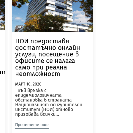
НОИ предоставя
достатъчно онлайн
услуги, посещение в
е
офисите се налага
само при реална
ата
неотложност
МАРТ 10, 2020
Във връзка с
епидемиологичната
обстановка в страната
Националният осигурителен
институт (НОИ) отново
призовава всички...
Прочетете още