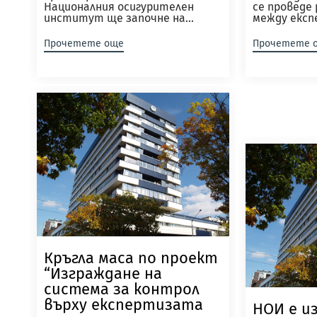
Националния осигурителен
се проведе
институт ще започне на...
между експ
Прочетете още
Прочетете 
Кръгла маса по проект
“Изграждане на
система за контрол
върху експертизата
НОИ е и