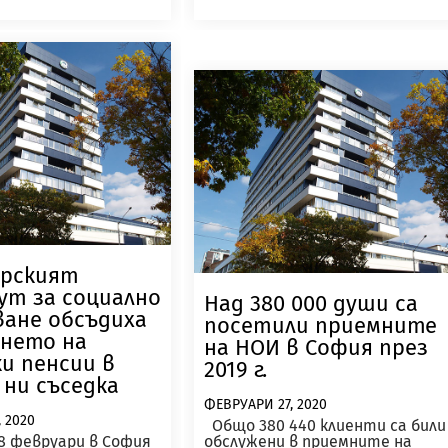
урският
т за социално
Над 380 000 души са
ване обсъдиха
посетили приемните
нето на
на НОИ в София през
ки пенсии в
2019 г.
ни съседка
ФЕВРУАРИ 27, 2020
 2020
Общо 380 440 клиенти са били
8 февруари в София
обслужени в приемните на