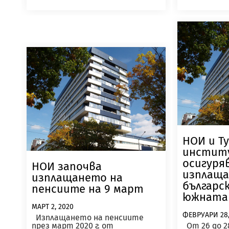
НОИ и Т
институ
осигуря
НОИ започва
изплаща
изплащането на
българс
пенсиите на 9 март
южната 
МАРТ 2, 2020
ФЕВРУАРИ 28,
Изплащането на пенсиите
през март 2020 г. от
От 26 до 2