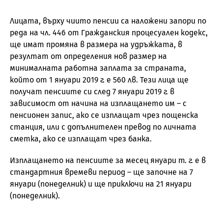
Лицата, върху чиито пенсии са наложени запори по
реда на чл. 446 от Гражданския процесуален кодекс,
ще имат промяна в размера на удръжката, в
резултат от определения нов размер на
минималната работна заплата за страната,
който от 1 януари 2019 г. е 560 лв. Тези лица ще
получат пенсиите си след 7 януари 2019 г. в
зависимост от начина на изплащането им – с
пенсионен запис, ако се изплащат чрез пощенска
станция, или с допълнителен превод по личната
сметка, ако се изплащат чрез банка.
Изплащането на пенсиите за месец януари т. г. е в
стандартния времеви период – ще започне на 7
януари (понеделник) и ще приключи на 21 януари
(понеделник).