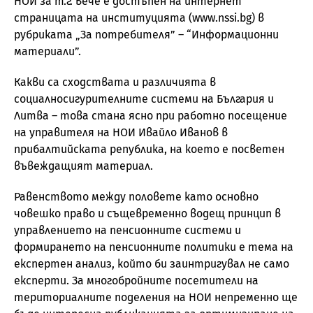
НОИ за т.г. вече е достъпен на интернет
страницата на институцията (www.nssi.bg) в
рубриката „За потребителя” – “Информационни
материали”.
Какви са сходствата и различията в
социалносигурителните системи на България и
Литва – това стана ясно при работно посещение
на управителя на НОИ Ивайло Иванов в
прибалтийската република, на което е посветен
въвеждащият материал.
Равенството между половете като основно
човешко право и същевременно водещ принцип в
управлението на пенсионните системи и
формирането на пенсионните политики е тема на
експертен анализ, който би заинтригувал не само
експерти. За многобройните посетители на
териториалните поделения на НОИ непременно ще