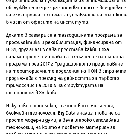
бъде интересна публикацията за оптимизиране на
обслужването чрез разширяващото се внедряване
на електронна система за управление на опашките
в част от офисите на института.
Докато в разгара си е тазгодишната програма за
профилактика и рехабилитация, финансирана от
НОИ, друг анализ дава представа какви бяха
параметрите и мащаба на изпълнение на същата
програма през 2017 г. Традиционното представяне
на териториалните поделения на НОИ в страната
продължава с преглед на дейността за първото
тримесечие на 2018 г. на структурата на
института в Хасково.
Изкуствен интелект, когнитивни изчисления,
блокчейн технология, Big Data анализ: това не са
просто модерни думи, а вече широко използвани
технологии, на които е посветен материал за