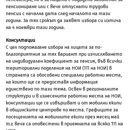
пенсиониране или с вече отпуснати трудови
пенсии с начална дата след началото на тази
година. За тях срокът да заявят избора си изтича
на 4 ноември тази година.
Консултации
С цел подпомагане избора на лицата за по-
благоприятния за тях вариант при изчисляването
на индивидуален коефициент за пенсия, във всички
териториални поделения на НОИ (ТП на НОИ) в
страната са обособени специални работни места,
на които ще се предоставя информация
единствено по тази тема. Освен в регионалните
структури и в изнесените работни места на НОИ,
консултации ще се извършват и от мобилни екипи
в общинските центрове по места. Графиците за
посещенията на мобилните екипи през месец май
т.г. вече са оповестени в приемната на всяко ТП на