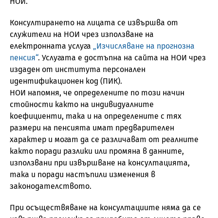
НОИ.
Консултирането на лицата се извършва от
служители на НОИ чрез използване на
електронната услуга
„Изчисляване на прогнозна
пенсия“
. Услугата е достъпна на сайта на НОИ чрез
издаден от института персонален
идентификационен код (ПИК).
НОИ напомня, че определените по този начин
стойности както на индивидуалните
коефициенти, така и на определените с тях
размери на пенсията имат предварителен
характер и могат да се различават от реалните
както поради разлики или промяна в данните,
използвани при извършване на консултацията,
така и поради настъпили изменения в
законодателството.
При осъществяване на консултациите няма да се