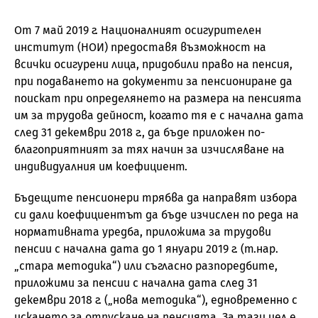
От 7 май 2019 г. Националният осигурителен
институт (НОИ) предоставя възможност на
всички осигурени лица, придобили право на пенсия,
при подаването на документи за пенсиониране да
поискат при определянето на размера на пенсията
им за трудова дейност, когато тя е с начална дата
след 31 декември 2018 г., да бъде приложен по-
благоприятният за тях начин за изчисляване на
индивидуалния им коефициент.
Бъдещите пенсионери трябва да направят избора
си дали коефициентът да бъде изчислен по реда на
нормативната уредба, приложима за трудови
пенсии с начална дата до 1 януари 2019 г. (т.нар.
„стара методика“) или съгласно разпоредбите,
приложими за пенсии с начална дата след 31
декември 2018 г. („нова методика“), едновременно с
искането за отпускане на пенсията. За тази цел е