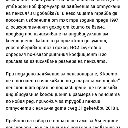
утвърден нов формуляр на заявление за отпускане
на пенсия/и и добавка/и. В него лицата трябва да
посочат избраните от тях три години преди 1997
г., осигурителният доход от които се взема
предвид при изчисляване на индивидуалния им
коефициент, както и да приложат документ,
удостоверяващ този доход. НОИ служебно
определя по-благоприятния коефициент и го
прилага за изчисляване размера на пенсията.
При подадено заявление за пенсиониране, в което
не е посочено изчисляване по „старата методика“,
пенсионният орган по подразбиране ще изчислява
индивидуалния коефициент и размера на пенсията
по новия ред, приложим за трудови пенсии
отпуснати с начална дата след 31 декември 2018 г.
Правото на избор се отнася не само за бъдещите
пенсионери, но и за лицата с подадени заявления за