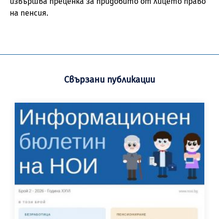
извършва преценка за придобито от лицето право
на пенсия.
Свързани публикации