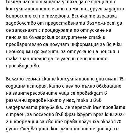
Голяма част от лицата успяха да се срещнат с
консултационните екипи на място, други зададоха
въпросите си по телефона. Всички те изразиха
задоволство от предоставената възможност да
се запознаят с процедурата по отпускане на
пенсия за българския осигурителен стаж и
предварително да получат информация за всички
необходими документи за отпускане на пенсия и
така значително да се улесни пенсионното
производство.
Българо-германските консултационни дни имат 15-
годишна история, като с цел по-пълно обхващане
на заинтересованите лица се провеждат в
различни градове както у нас, така и във
Федералната република. Интересът към проявата
е траен, за последно във Франкфурт през юни 2022
г. информация за своите права получиха около 270
души. Следващите консултационните дни ще се