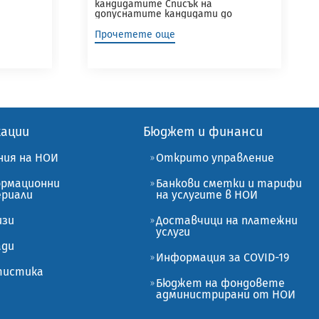
кандидатите Списък на
допуснатите кандидати до
интервю...
Прочетете още
кации
Бюджет и финанси
ния на НОИ
Открито управление
рмационни
Банкови сметки и тарифи
риали
на услугите в НОИ
изи
Доставчици на платежни
услуги
ади
Информация за COVID-19
истика
Бюджет на фондовете
администрирани от НОИ