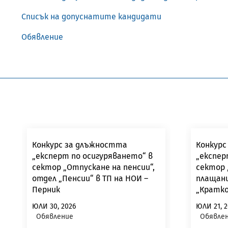
Списък на допуснатите кандидати
Обявление
Конкурс за длъжността
Конкурс
„експерт по осигуряването“ в
„експер
сектор „Отпускане на пенсии“,
сектор 
отдел „Пенсии“ в ТП на НОИ –
плащани
Перник
„Кратко
контрол
ЮЛИ 30, 2026
ЮЛИ 21, 2
Пазардж
Обявление
Обявлен
Велингр