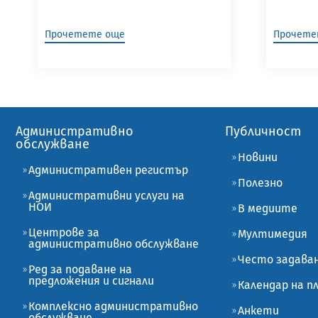
Прочетете още
Прочете
Административно
Публичност
обслужване
Новини
Административен регистър
Полезно
Административни услуги на
НОИ
В медиите
Центрове за
Мултимедия
административно обслужване
Често задава
Ред за подаване на
предложения и сигнали
Календар на 
Комплексно административно
Анкети
обслужване