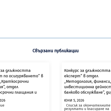
Свързани публикации
 за длъжността
Конкурс за длъжността 
т по осигуряването“ в
експерт“ в отдел
„Краткосрочни
„Методология, финанси,
я“, отдел
инвестиционна дейност
срочни плащания и
банково обслужване“, д
“ в ТП на НОИ –
„Финансово-счетоводн
026
ЮНИ 5, 2026
ик, с месторабота в гр.
дейност“ в ЦУ на НОИ
ие
Списък за окончателните
ад
резултати и класиране на