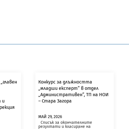
„главен
Конкурс за длъжността
„младши експерт“ в отдел
„Административен“, ТП на НОИ
 и
– Стара Загора
ирекция
а
МАЙ 29, 2026
Списък за окончателните
резултати и класиране на