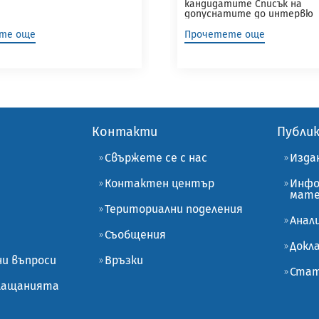
кандидатите Списък на
допуснатите до интервю
кандидати...
те още
Прочетете още
Контакти
Публи
Свържете се с нас
Изда
Контактен център
Инфо
мате
Териториални поделения
Анал
Съобщения
Докл
ни въпроси
Връзки
Стат
плащанията